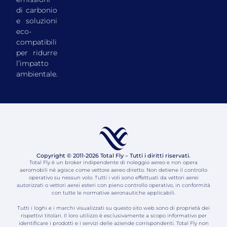
di carbonio
e soluzioni
eco-
compatibili
per ridurre
l’impatto
ambientale.
Copyright © 2011-2026 Total Fly – Tutti i diritti riservati.
Total Fly è un broker indipendente di noleggio aereo e non opera
aeromobili né agisce come vettore aereo diretto. Non detiene il controllo
operativo su nessun volo. Tutti i voli sono effettuati da vettori aerei
autorizzati o vettori aerei esteri con pieno controllo operativo, in conformità
con tutte le normative aeronautiche applicabili.
Tutti i loghi e i marchi visualizzati su questo sito web sono di proprietà dei
rispettivi titolari. Il loro utilizzo è esclusivamente a scopo informativo per
identificare i prodotti e i servizi delle aziende corrispondenti. Total Fly non