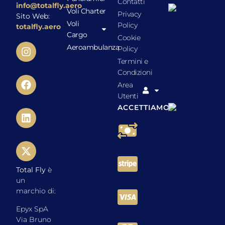
Contatti
info@totalfly.aero
Voli Charter
Privacy
Sito Web:
Voli
Policy
totalfly.aero
Cargo
Cookie
Aeroambulanza
Policy
Termini e
Condizioni
Area
Utenti
ACCETTIAMO
Total Fly
è
un
marchio di:
Epyx SpA
Via Bruno