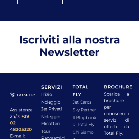
Iscriviti alla nostra
Newsletter
SERVIZI
TOTAL
BROCHURE
Scarica la
Inizio
FLY
brochure
Noleggio
Jet Cards
per
Jet Privati
Assistenza
Sky Partner
conoscere i
24/7:
+39
Noleggio
Il Blogbook
servizi di
02
Elicotteri
di Total Fly
offerti da
48205320
Tour
Chi Siamo
Total Fly.
E-mail:
Panoramici