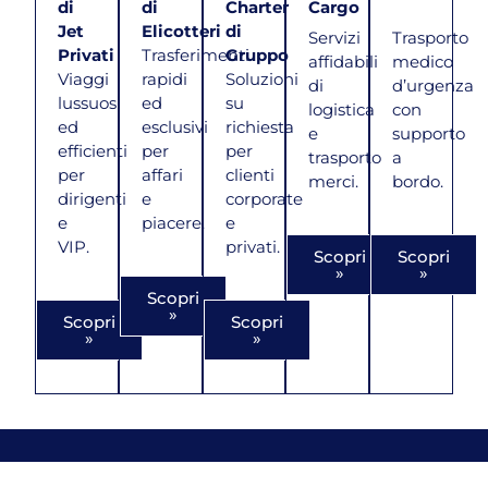
di
di
Charter
Cargo
Jet
Elicotteri
di
Servizi
Trasporto
Privati
Trasferimenti
Gruppo
affidabili
medico
Viaggi
rapidi
Soluzioni
di
d’urgenza
lussuosi
ed
su
logistica
con
ed
esclusivi
richiesta
e
supporto
efficienti
per
per
trasporto
a
per
affari
clienti
merci.
bordo.
dirigenti
e
corporate
e
piacere.
e
VIP.
privati.
Scopri
Scopri
»
»
Scopri
»
Scopri
Scopri
»
»