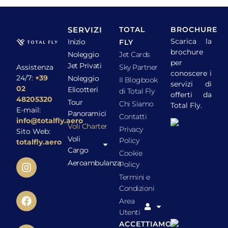
SERVIZI
TOTAL
BROCHURE
Scarica la
Inizio
FLY
brochure
Noleggio
Jet Cards
per
Jet Privati
Assistenza
Sky Partner
conoscere i
24/7:
+39
Noleggio
Il Blogbook
servizi di
02
Elicotteri
di Total Fly
offerti da
48205320
Tour
Chi Siamo
Total Fly.
E-mail:
Panoramici
Contatti
info@totalfly.aero
Voli Charter
Privacy
Sito Web:
Voli
Policy
totalfly.aero
Cargo
Cookie
Aeroambulanza
Policy
Termini e
Condizioni
Area
Utenti
ACCETTIAMO