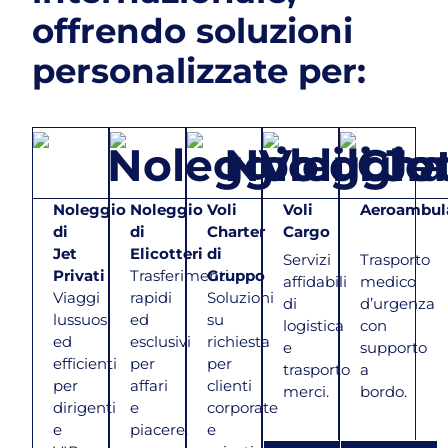
offrendo soluzioni
personalizzate per:
Noleggio
Noleggio
Voli
Voli
Aeroambul
di
di
Charter
Cargo
Jet
Elicotteri
di
Servizi
Trasporto
Privati
Trasferimenti
Gruppo
affidabili
medico
Viaggi
rapidi
Soluzioni
di
d’urgenza
lussuosi
ed
su
logistica
con
ed
esclusivi
richiesta
e
supporto
efficienti
per
per
trasporto
a
per
affari
clienti
merci.
bordo.
dirigenti
e
corporate
e
piacere.
e