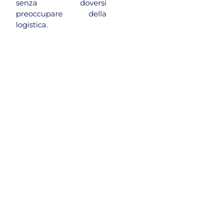
senza doversi
preoccupare della
logistica.
Offriamo trasferimenti
Trasferimenti
efficienti per squadre
sportive e tifosi, con
per
particolare attenzione al
squadre
comfort, alla
sicurezza e
alla puntualità
. Dal
sportive e
trasporto di atleti e
attrezzature al catering
tifosi
personalizzato per i
gruppi, ogni dettaglio
viene curato per offrire
la miglior esperienza
possibile. I nostri voli
charter sono ideali per