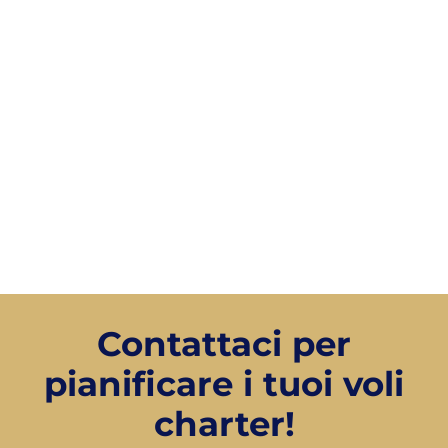
assicurando che ogni
fase del viaggio sia
pianificata e coordinata
senza intoppi. Offriamo
soluzioni logistiche
pronte a soddisfare le
necessità di trasporto
più urgenti, garantendo
sicurezza, efficienza e
puntualità in ogni fase
dell’operazione.
Contattaci per
pianificare i tuoi voli
charter!