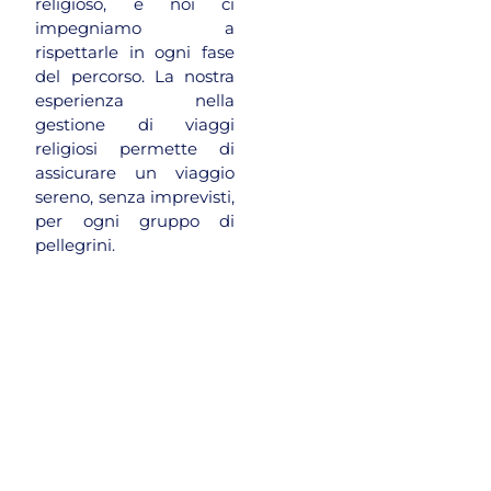
religioso, e noi ci
impegniamo a
rispettarle in ogni fase
del percorso. La nostra
esperienza nella
gestione di viaggi
religiosi permette di
assicurare un viaggio
sereno, senza imprevisti,
per ogni gruppo di
pellegrini.
Total Fly fornisce
voli
Voli
charter
a enti
governativi,
ONG
e
charter
organizzazioni
per
internazionali, offrendo
soluzioni rapide e sicure