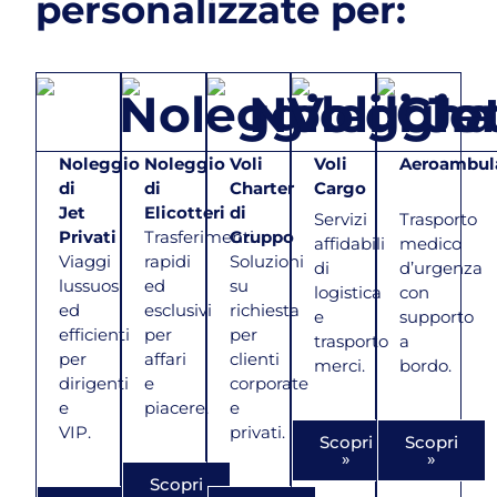
personalizzate per:
Noleggio
Noleggio
Voli
Voli
Aeroambul
di
di
Charter
Cargo
Jet
Elicotteri
di
Servizi
Trasporto
Privati
Trasferimenti
Gruppo
affidabili
medico
Viaggi
rapidi
Soluzioni
di
d’urgenza
lussuosi
ed
su
logistica
con
ed
esclusivi
richiesta
e
supporto
efficienti
per
per
trasporto
a
per
affari
clienti
merci.
bordo.
dirigenti
e
corporate
e
piacere.
e
VIP.
privati.
Scopri
Scopri
»
»
Scopri