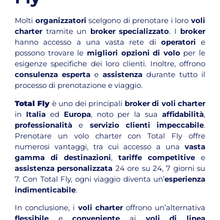
Molti
organizzatori
scelgono di prenotare i loro
voli
charter
tramite un
broker specializzato
. I
broker
hanno accesso a una vasta rete di
operatori
e
possono trovare le
migliori opzioni di volo
per le
esigenze specifiche dei loro clienti. Inoltre, offrono
consulenza esperta
e
assistenza
durante tutto il
processo di prenotazione e viaggio.
Total Fly
è uno dei principali
broker di voli charter
in
Italia
ed
Europa
, noto per la sua
affidabilità
,
professionalità
e
servizio clienti impeccabile
.
Prenotare un volo charter con Total Fly offre
numerosi vantaggi, tra cui accesso a una
vasta
gamma di destinazioni
,
tariffe competitive
e
assistenza personalizzata
24 ore su 24, 7 giorni su
7. Con Total Fly, ogni viaggio diventa un’
esperienza
indimenticabile
.
In conclusione, i
voli charter
offrono un’alternativa
flessibile
e
conveniente
ai
voli di linea