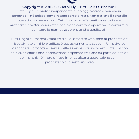
Copyright © 2011-2026 Total Fly – Tutti i diritti riservati.
Total Fly è un broker indipendente di noleggio aereo e non opera
aeromobili né agisce come vettore aereo diretto. Non detiene il controllo
operativo su nessun volo. Tutti i voli sono effettuati da vettori aerei
autorizzati o vettori aerei esteri con pieno controllo operativo, in conformità
con tutte le normative aeronautiche applicabili.
Tutti i loghi e i marchi visualizzati su questo sito web sono di proprietà dei
rispettivi titolari. Il loro utilizzo è esclusivamente a scopo informativo per
identificare i prodotti e i servizi delle aziende corrispondenti. Total Fly non
ha alcuna affiliazione, approvazione o sponsorizzazione da parte dei titolari
dei marchi, né il loro utilizzo implica alcuna associazione con il
proprietario di questo sito web.