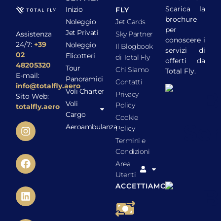
Scarica la
Inizio
FLY
brochure
Noleggio
Jet Cards
per
Jet Privati
Assistenza
Sky Partner
conoscere i
24/7:
+39
Noleggio
Il Blogbook
servizi di
02
Elicotteri
di Total Fly
offerti da
48205320
Tour
Chi Siamo
Total Fly.
E-mail:
Panoramici
Contatti
info@totalfly.aero
Voli Charter
Privacy
Sito Web:
Voli
Policy
totalfly.aero
Cargo
Cookie
Aeroambulanza
Policy
Termini e
Condizioni
Area
Utenti
ACCETTIAMO